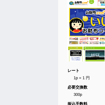
レート
1p = 1 円
必要交換数
300p
振込手数料