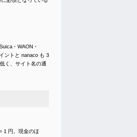
時に必須となっている
ica・WAON・
トと nanaco も 3
が低く、サイト名の通
 1 円。現金のほ