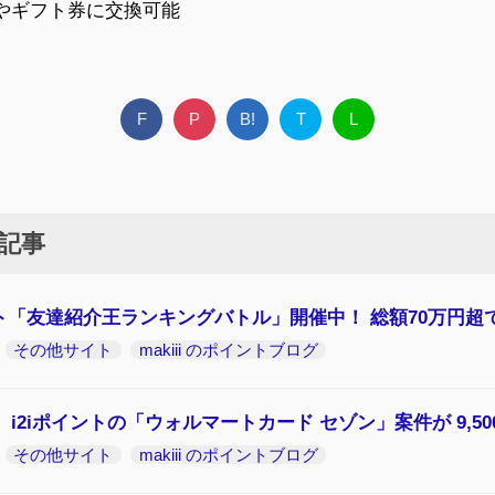
やギフト券に交換可能
F
P
B!
T
L
記事
ント「友達紹介王ランキングバトル」開催中！ 総額70万円超
その他サイト
makiii のポイントブログ
 i2iポイントの「ウォルマートカード セゾン」案件が 9,5
その他サイト
makiii のポイントブログ