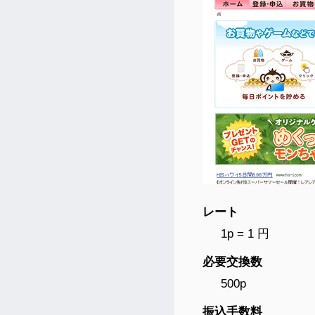
レート
1p = 1 円
必要交換数
500p
振込手数料