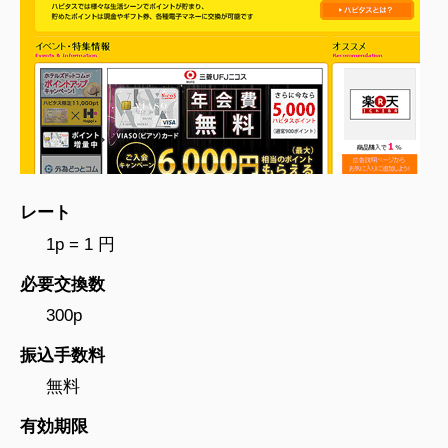
レート
1p = 1 円
必要交換数
300p
振込手数料
無料
有効期限