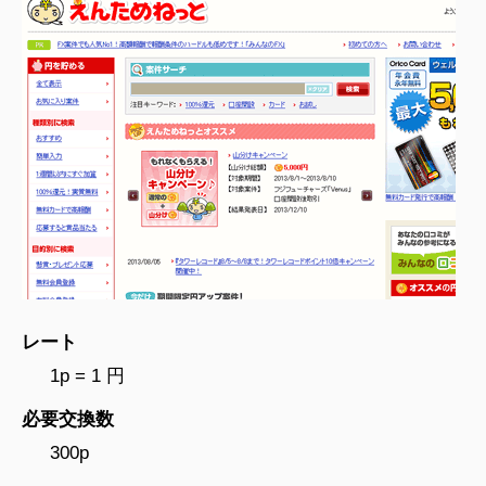
レート
1p = 1 円
必要交換数
300p