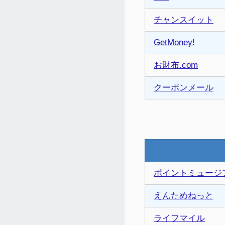
チャンスイット
GetMoney!
お財布.com
クーポンメール
ポイントミュージ
えんためねっと
ライフマイル