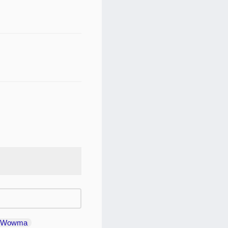
Wowma